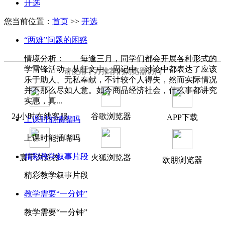
开选
您当前位置：
首页
>>
开选
“两难”问题的困惑
情境分析： 每逢三月，同学们都会开展各种形式的
学雷锋活动，从征文中、周记中、讨论中都表达了应该
请使用下方推荐的浏览器访问
乐于助人、无私奉献，不计较个人得失，然而实际情况
并不那么尽如人意。如今商品经济社会，什么事都讲究
实惠，真...
24小时在线客服
谷歌浏览器
APP下载
上课时能插嘴吗
上课时能插嘴吗
精彩教学叙事片段
寰宇浏览器
火狐浏览器
欧朋浏览器
精彩教学叙事片段
教学需要“一分钟”
教学需要“一分钟”